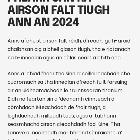
AIRSON FALT TIUGH
ANN AN 2024
Anns a 'cheist airson falt rèidh, dìreach, gu h-àraid
dhaibhsan aig a bheil glasan tiugh, tha e riatanach
na h-innealan agus an eòlas ceart a bhith aca.
Anns a ’chiad fhear tha sinn a’ soilleireachadh cho
cudromach sa tha innealan dìreach fuilt farsaing
air an uidheamachadh le truinnsearan titanium.
Bidh na feartan sin a ’dèanamh cinnteach à
còmhdach èifeachdach de fhalt tiugh, a’
lughdachadh milleadh teas, agus a ’tabhann
seasmhachd airson cleachdadh fad-ùine. Tha
Lonove a’ nochdadh mar bhrand sònraichte, a’