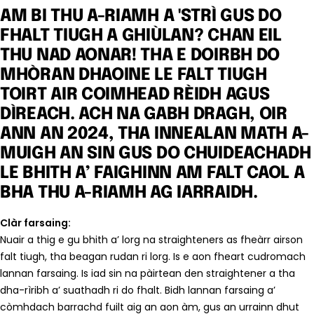
AM BI THU A-RIAMH A 'STRÌ GUS DO
FHALT TIUGH A GHIÙLAN? CHAN EIL
THU NAD AONAR! THA E DOIRBH DO
MHÒRAN DHAOINE LE FALT TIUGH
TOIRT AIR COIMHEAD RÈIDH AGUS
DÌREACH. ACH NA GABH DRAGH, OIR
ANN AN 2024, THA INNEALAN MATH A-
MUIGH AN SIN GUS DO CHUIDEACHADH
LE BHITH A’ FAIGHINN AM FALT CAOL A
BHA THU A-RIAMH AG IARRAIDH.
Clàr farsaing:
Nuair a thig e gu bhith a’ lorg na straighteners as fheàrr airson
falt tiugh, tha beagan rudan ri lorg. Is e aon fheart cudromach
lannan farsaing. Is iad sin na pàirtean den straightener a tha
dha-rìribh a’ suathadh ri do fhalt. Bidh lannan farsaing a’
còmhdach barrachd fuilt aig an aon àm, gus an urrainn dhut