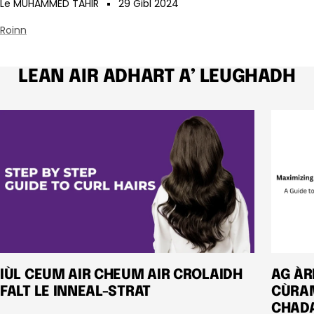
Le MUHAMMED TAHIR
29 Gibl 2024
Roinn
LEAN AIR ADHART A’ LEUGHADH
IÙL CEUM AIR CHEUM AIR CROLAIDH
AG ÀR
FALT LE INNEAL-STRAT
CÙRAM
CHAD