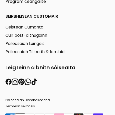
Prògram ceangailte
SEIRBHEISEAN CUSTOMAIR
Ceistean Cumanta
Cuir post-d thugainn
Poileasaidh Luingeis
Poileasaidh Tilleadh & Iomlaid
Leig leinn a bhith sòisealta
Poileasaidh Dìomhaireachd
Teirmean seirbheis