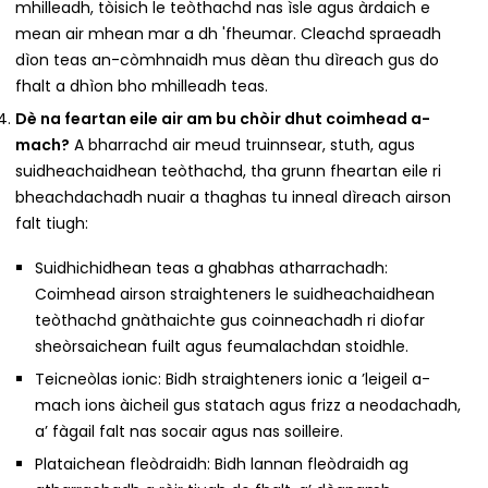
mhilleadh, tòisich le teòthachd nas ìsle agus àrdaich e
mean air mhean mar a dh 'fheumar. Cleachd spraeadh
dìon teas an-còmhnaidh mus dèan thu dìreach gus do
fhalt a dhìon bho mhilleadh teas.
Dè na feartan eile air am bu chòir dhut coimhead a-
mach?
A bharrachd air meud truinnsear, stuth, agus
suidheachaidhean teòthachd, tha grunn fheartan eile ri
bheachdachadh nuair a thaghas tu inneal dìreach airson
falt tiugh:
Suidhichidhean teas a ghabhas atharrachadh:
Coimhead airson straighteners le suidheachaidhean
teòthachd gnàthaichte gus coinneachadh ri diofar
sheòrsaichean fuilt agus feumalachdan stoidhle.
Teicneòlas ionic: Bidh straighteners ionic a ’leigeil a-
mach ions àicheil gus statach agus frizz a neodachadh,
a’ fàgail falt nas socair agus nas soilleire.
Plataichean fleòdraidh: Bidh lannan fleòdraidh ag