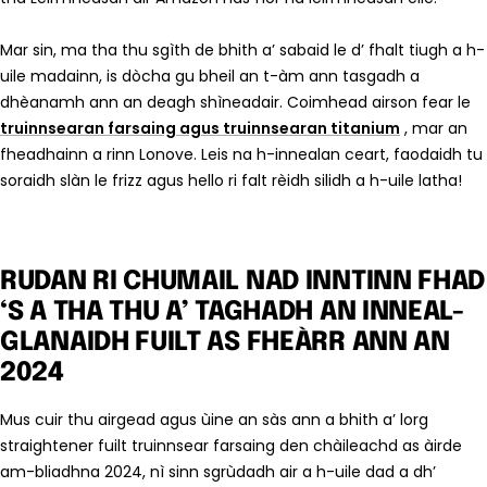
Mar sin, ma tha thu sgìth de bhith a’ sabaid le d’ fhalt tiugh a h-
uile madainn, is dòcha gu bheil an t-àm ann tasgadh a
dhèanamh ann an deagh shìneadair. Coimhead airson fear le
truinnsearan farsaing agus truinnsearan titanium
, mar an
fheadhainn a rinn Lonove. Leis na h-innealan ceart, faodaidh tu
soraidh slàn le frizz agus hello ri falt rèidh silidh a h-uile latha!
RUDAN RI CHUMAIL NAD INNTINN FHAD
‘S A THA THU A’ TAGHADH AN INNEAL-
GLANAIDH FUILT AS FHEÀRR ANN AN
2024
Mus cuir thu airgead agus ùine an sàs ann a bhith a’ lorg
straightener fuilt truinnsear farsaing den chàileachd as àirde
am-bliadhna 2024, nì sinn sgrùdadh air a h-uile dad a dh’