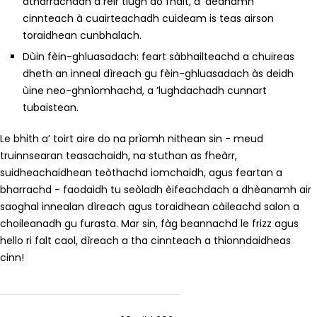
atharrachadh a rèir tiugh do fhalt, a’ dèanamh
cinnteach à cuairteachadh cuideam is teas airson
toraidhean cunbhalach.
Dùin fèin-ghluasadach: feart sàbhailteachd a chuireas
dheth an inneal dìreach gu fèin-ghluasadach às deidh
ùine neo-ghnìomhachd, a ’lughdachadh cunnart
tubaistean.
Le bhith a’ toirt aire do na prìomh nithean sin - meud
truinnsearan teasachaidh, na stuthan as fheàrr,
suidheachaidhean teòthachd iomchaidh, agus feartan a
bharrachd - faodaidh tu seòladh èifeachdach a dhèanamh air
saoghal innealan dìreach agus toraidhean càileachd salon a
choileanadh gu furasta. Mar sin, fàg beannachd le frizz agus
hello ri falt caol, dìreach a tha cinnteach a thionndaidheas
cinn!