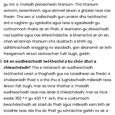
gu tric a 'moladh plataichean titanium. Tha titanium
aotrom, seasmhach, agus ainmeil airson a ghiùlan teas nas
fheàrr. Tha seo a’ ciallachadh gun urrainn dha teòthachd
àrd a ruighinn gu sgiobalta agus teas a sgaoileadh gu
cothromach thairis air an fhalt, a’ leantainn gu dìreachadh
nas luaithe agus nas èifeachdaiche. A bharrachd air an sin,
chan eil lannan titanium cho dualtach a bhith ag
adhbhrachadh snagging no slaodadh, gan dèanamh air leth
freagarrach airson seòrsachan fuilt tiugh, garbh.
Dè an suidheachadh teòthachd a bu chòir dhut a
chleachdadh?
Tha e riatanach an suidheachadh
teòthachd ceart a thaghadh gus na toraidhean as fheàrr a
choileanadh fhad ‘s a tha thu a’ lughdachadh milleadh teas.
Airson falt tiugh, mar as trice thathar a 'moladh
suidheachadh teas nas àirde a chleachdadh, mar as trice
eadar 350 ° F gu 400 ° F. Ach, tha e cudromach
beachdachadh air staid do fhalt agus milleadh sam bith air
stoidhle teas. Ma tha do fhalt gu sònraichte garbh no air a