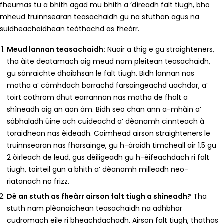
fheumas tu a bhith agad mu bhith a ’dìreadh falt tiugh, bho
mheud truinnsearan teasachaidh gu na stuthan agus na
suidheachaidhean teòthachd as fheàrr.
Meud lannan teasachaidh:
Nuair a thig e gu straighteners,
tha àite deatamach aig meud nam pleitean teasachaidh,
gu sònraichte dhaibhsan le falt tiugh. Bidh lannan nas
motha a’ còmhdach barrachd farsaingeachd uachdar, a’
toirt cothrom dhut earrannan nas motha de fhalt a
shìneadh aig an aon àm. Bidh seo chan ann a-mhàin a’
sàbhaladh ùine ach cuideachd a’ dèanamh cinnteach à
toraidhean nas èideadh. Coimhead airson straighteners le
truinnsearan nas fharsainge, gu h-àraidh timcheall air 1.5 gu
2 òirleach de leud, gus dèiligeadh gu h-èifeachdach ri falt
tiugh, toirteil gun a bhith a’ dèanamh milleadh neo-
riatanach no frizz.
Dè an stuth as fheàrr airson falt tiugh a shìneadh?
Tha
stuth nam plèanaichean teasachaidh na adhbhar
cudromach eile ri bheachdachadh. Airson falt tiugh, thathas