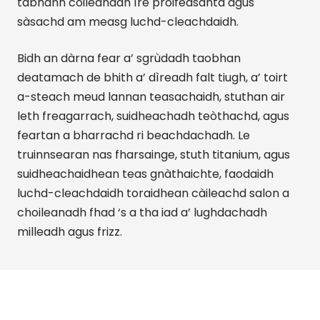
tabhann coileanadh ìre proifeasanta agus
sàsachd am measg luchd-cleachdaidh.
Bidh an dàrna fear a’ sgrùdadh taobhan
deatamach de bhith a’ dìreadh falt tiugh, a’ toirt
a-steach meud lannan teasachaidh, stuthan air
leth freagarrach, suidheachadh teòthachd, agus
feartan a bharrachd ri beachdachadh. Le
truinnsearan nas fharsainge, stuth titanium, agus
suidheachaidhean teas gnàthaichte, faodaidh
luchd-cleachdaidh toraidhean càileachd salon a
choileanadh fhad ‘s a tha iad a’ lughdachadh
milleadh agus frizz.