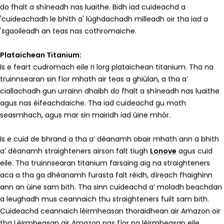
do fhalt a shìneadh nas luaithe. Bidh iad cuideachd a
'cuideachadh le bhith a' lùghdachadh milleadh oir tha iad a
'sgaoileadh an teas nas cothromaiche.
Plataichean Titanium:
Is e feart cudromach eile ri lorg plataichean titanium. Tha na
truinnsearan sin fìor mhath air teas a ghiùlan, a tha a’
ciallachadh gun urrainn dhaibh do fhalt a shìneadh nas luaithe
agus nas èifeachdaiche. Tha iad cuideachd gu math
seasmhach, agus mar sin mairidh iad ùine mhòr.
Is e cuid de bhrand a tha a’ dèanamh obair mhath ann a bhith
a’ dèanamh straighteners airson falt tiugh
Lonove
agus cuid
eile. Tha truinnsearan titanium farsaing aig na straighteners
aca a tha ga dhèanamh furasta falt rèidh, dìreach fhaighinn
ann an ùine sam bith. Tha sinn cuideachd a’ moladh beachdan
a leughadh mus ceannaich thu straighteners fuilt sam bith.
Cuideachd ceannaich lèirmheasan thoraidhean air Amazon oir
tha Lèirmheasan air Amazon nas
fìor
na lèirmheasan eile.